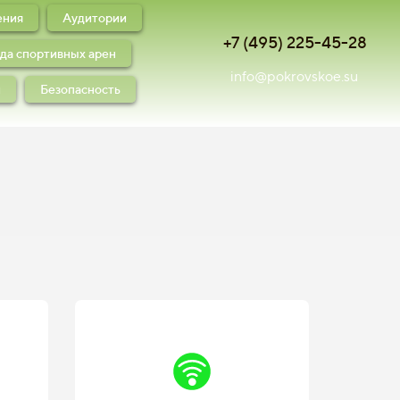
ения
Аудитории
+7 (495) 225-45-28
да спортивных арен
info@pokrovskoe.su
и
Безопасность