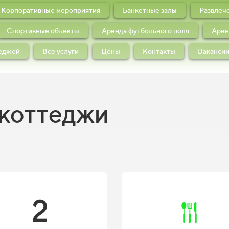
Корпоративные мероприятия
Банкетные залы
Развлеч
Спортивные объекты
Аренда футбольного поля
Арен
теджей
Все услуги
Цены
Контакты
Ваканси
 коттеджи
2