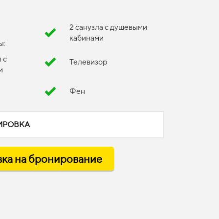
2 санузла с душевыми
кабинами
ы:
 с
Телевизор
и
Фен
ИРОВКА
вка на бронирование