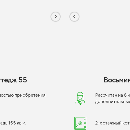
ттедж 55
Восьмим
жностью приобретения
Рассчитан на 8
дополнительных
дь 155 кв.м.
2-х этажный кот