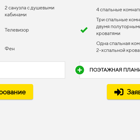
2 санузла с душевыми
4 спальные комнат
кабинами
Три спальные комн
двумя полуторным
Телевизор
кроватями
Одна спальная ком
Фен
2-хспальной кров
ПОЭТАЖНАЯ ПЛАН
ирование
Зая