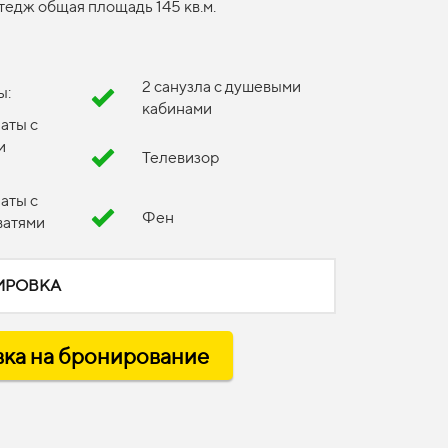
тедж общая площадь 145 кв.м.
2 санузла с душевыми
ы:
кабинами
аты с
и
Телевизор
аты с
Фен
ватями
ИРОВКА
вка на бронирование