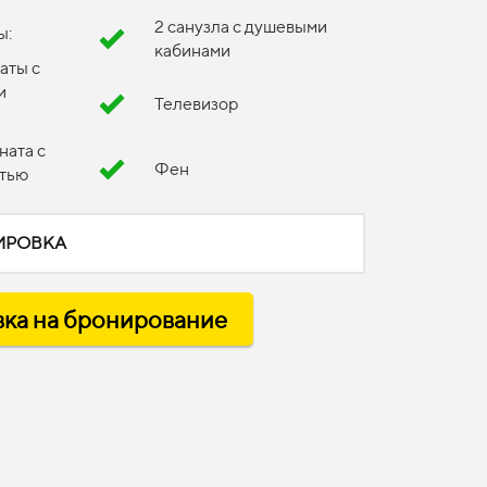
2 санузла с душевыми
ы:
кабинами
аты с
и
Телевизор
ната с
Фен
атью
ИРОВКА
вка на бронирование